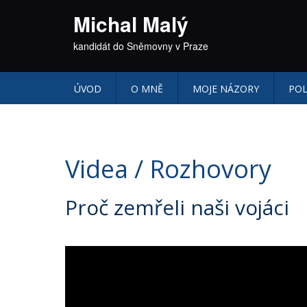
Michal Malý
kandidát do Sněmovny v Praze
ÚVOD
O MNĚ
MOJE NÁZORY
POL
Videa / Rozhovory
Proč zemřeli naši vojáci